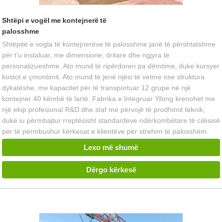
Shtëpi e vogël me kontejnerë të
palosshme
Shtëpitë e vogla të kontejnerëve të palosshme janë të përshtatshme
për t'u instaluar, me dimensione, dritare dhe ngjyra të
personalizueshme. Ato mund të ripërdoren pa dëmtime, duke kursyer
kostot e çmontimit. Ato mund të jenë njësi të vetme ose struktura
dykatëshe, me kapacitet për të transportuar 12 grupe në një
kontejner 40 këmbë të lartë. Fabrika e Integruar Yilong krenohet me
një ekip profesional R&D dhe staf me përvojë të prodhimit teknik,
duke iu përmbajtur rreptësisht standardeve ndërkombëtare të cilësisë
për të përmbushur kërkesat e klientëve për strehim të palosshëm.
Lexo më shumë
Dërgo kërkesë