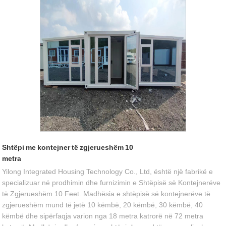
Shtëpi me kontejner të zgjerueshëm 10
metra
Yilong Integrated Housing Technology Co., Ltd, është një fabrikë e
specializuar në prodhimin dhe furnizimin e Shtëpisë së Kontejnerëve
të Zgjerueshëm 10 Feet. Madhësia e shtëpisë së kontejnerëve të
zgjerueshëm mund të jetë 10 këmbë, 20 këmbë, 30 këmbë, 40
këmbë dhe sipërfaqja varion nga 18 metra katrorë në 72 metra