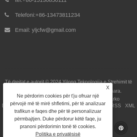
Telefoni:
+86-13473811234
Email:
yljcfw@gmail.com
Të drejtat e autorit © 2024 Yilong Teknologjia e Strehimit të
X
Integruar Co, Ltd Të gjitha të drejtat e rezervuara.
Ne përdorim cookies për t'ju ofruar një
Shtëpi
Rreth Nesh
Produktet
Lajme
Shkarko
përvojë më të mirë shfletimi, për të analizuar
Dërgo kërkesë
Na kontaktoni
Lidhjet
Sitemap
RSS
XML
trafikun e faqes dhe për të personalizuar
Privacy Policy
përmbajtjen. Duke përdorur këtë faqe, ju
pranoni përdorimin tonë të cookies.
Politika e privatësisë