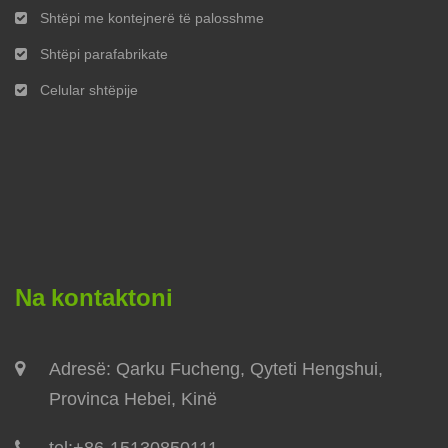
Shtëpi me kontejnerë të palosshme
Shtëpi parafabrikate
Celular shtëpije
Na kontaktoni
Adresë: Qarku Fucheng, Qyteti Hengshui,
Provinca Hebei, Kinë
tel:
+86-15130850111