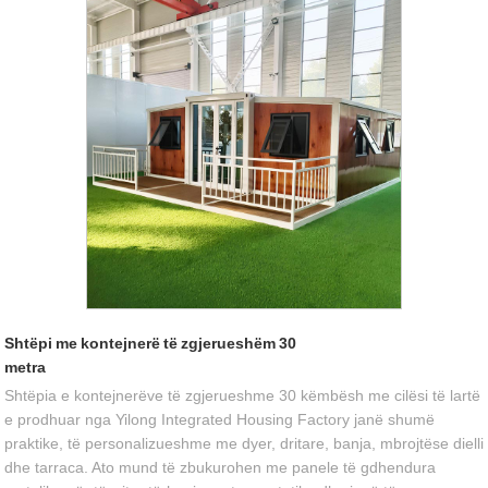
Shtëpi me kontejnerë të zgjerueshëm 30
metra
Shtëpia e kontejnerëve të zgjerueshme 30 këmbësh me cilësi të lartë
e prodhuar nga Yilong Integrated Housing Factory janë shumë
praktike, të personalizueshme me dyer, dritare, banja, mbrojtëse dielli
dhe tarraca. Ato mund të zbukurohen me panele të gdhendura