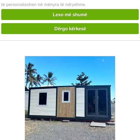
të personalizohen në mënyra të ndryshme.
Lexo më shumë
Dërgo kërkesë