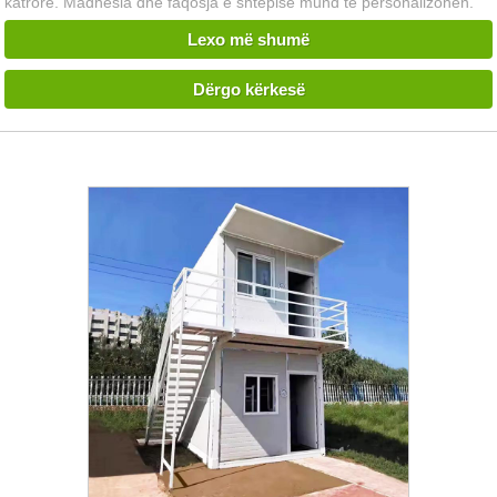
katrorë. Madhësia dhe faqosja e shtëpisë mund të personalizohen.
Lexo më shumë
Dërgo kërkesë