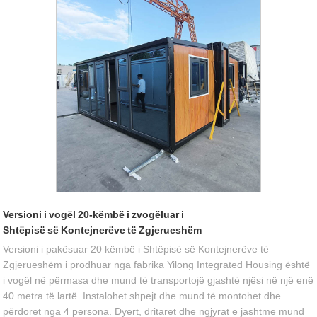
Versioni i vogël 20-këmbë i zvogëluar i
Shtëpisë së Kontejnerëve të Zgjerueshëm
Versioni i pakësuar 20 këmbë i Shtëpisë së Kontejnerëve të
Zgjerueshëm i prodhuar nga fabrika Yilong Integrated Housing është
i vogël në përmasa dhe mund të transportojë gjashtë njësi në një enë
40 metra të lartë. Instalohet shpejt dhe mund të montohet dhe
përdoret nga 4 persona. Dyert, dritaret dhe ngjyrat e jashtme mund