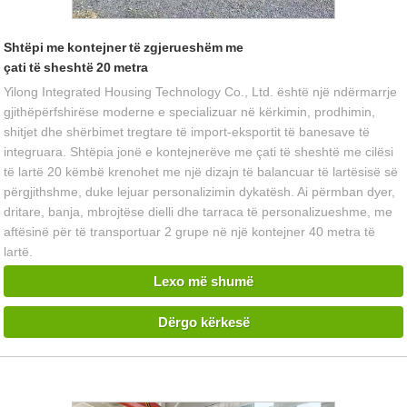
Shtëpi me kontejner të zgjerueshëm me
çati të sheshtë 20 metra
Yilong Integrated Housing Technology Co., Ltd. është një ndërmarrje
gjithëpërfshirëse moderne e specializuar në kërkimin, prodhimin,
shitjet dhe shërbimet tregtare të import-eksportit të banesave të
integruara. Shtëpia jonë e kontejnerëve me çati të sheshtë me cilësi
të lartë 20 këmbë krenohet me një dizajn të balancuar të lartësisë së
përgjithshme, duke lejuar personalizimin dykatësh. Ai përmban dyer,
dritare, banja, mbrojtëse dielli dhe tarraca të personalizueshme, me
aftësinë për të transportuar 2 grupe në një kontejner 40 metra të
lartë.
Lexo më shumë
Dërgo kërkesë