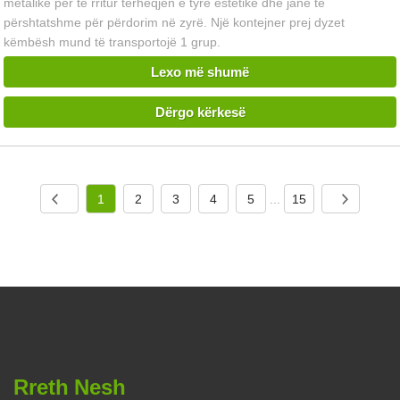
metalike për të rritur tërheqjen e tyre estetike dhe janë të
përshtatshme për përdorim në zyrë. Një kontejner prej dyzet
këmbësh mund të transportojë 1 grup.
Lexo më shumë
Dërgo kërkesë
1
2
3
4
5
...
15
Rreth Nesh